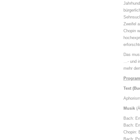
Jahrhund
bürgerlic
Sehnsuch
Zweifel a
Chopin w
hochexpr
erforscht
Das musi
…- und i
mehr denn
Progra
Text (Buc
Aphorism
Musik
(Ä
Bach: En
Bach: En
Chopin: 
Bach: Pr