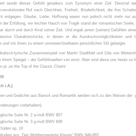
ert wurde dieses Gefühl geradezu zum Synonym einer Zeit. Diesmal wa
h-revolutionäre Ruf nach Gleichheit, Freiheit, Brüderlichkeit, die ihre Sch
t entgegen. Glaube, Liebe, Hoffnung waren nun jedoch nicht mehr nur au
n der Erfüllung, ein leichter Hauch von Tragik stand der romantischen Seele,
ar durch und durch Kind seiner Zeit. Und ergab jenen (seinen) Gefühlen ein
essive Charakterstücke, in denen er die Ausdrucksmöglichkeiten und 
e und mit ihnen zu einem unverwechselbaren persönlichen Stil gelangte.
kalisch-lyrische Zusammenspiel von Martin Stadtfeld und Gila von Weitersh
n ihrem Spiegel – der Gefühlswelten von einst. Aber sind diese uns heute so
 je ‚on the Top of the Classic Charts’
mm
h i.A.)
en und Gedichte aus Barock und Romantik werden sich zu den Weisen der g
nderungen vorbehalten):
glische Suite Nr. 2 a-moll BWV 807
glische Suite Nr. 3 g-moll BWV 808
Etüden op. 10
äludien aus „Das Wohltemperierte Klavier“ BWV 846-893