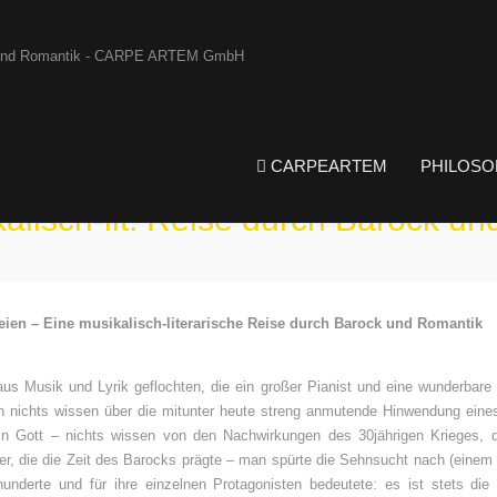
CARPEARTEM
PHILOSO
alisch-lit. Reise durch Barock u
ien – Eine musikalisch-literarische Reise durch Barock und Romantik
us Musik und Lyrik geflochten, die ein großer Pianist und eine wunderbare
 nichts wissen über die mitunter heute streng anmutende Hinwendung eine
in Gott – nichts wissen von den Nachwirkungen des 30jährigen Krieges, d
er, die die Zeit des Barocks prägte – man spürte die Sehnsucht nach (eine
hunderte und für ihre einzelnen Protagonisten bedeutete: es ist stets di