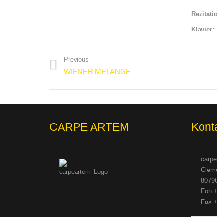
Rezitat
Klavier:
Previous
WIENER MELANGE
CARPE ARTEM
Kont
carpe
Cleme
8079
Fon +
Fax +