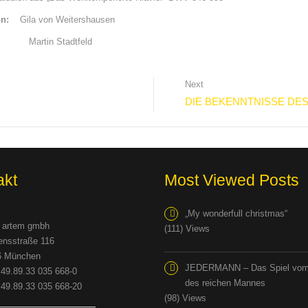
ion:
Gila von Weitershausen
Martin Stadtfeld
Next
DIE BEKENNTNISSE DE
akt
Most Viewed Posts
„My wonderfull christmas“
 artem gmbh
(111) Views
nsstraße 116
6 München
JEDERMANN – Das Spiel vom
49.89.33 035 668-0
des reichen Mannes
49.89.33 035 668-20
(98) Views