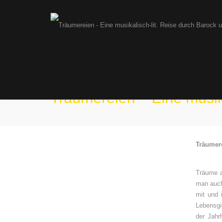
Träumereien – Eine musik
Träumere
Träume a
man auch
mit und 
Lebensgi
der Jahr