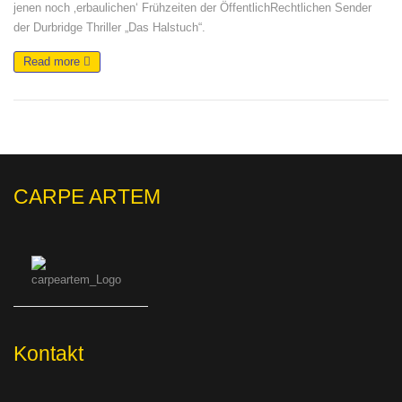
jenen noch ‚erbaulichen‘ Frühzeiten der ÖffentlichRechtlichen Sender
der Durbridge Thriller „Das Halstuch“.
Read more
CARPE ARTEM
Kontakt