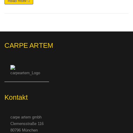
Read more
CARPE ARTEM
Kontakt
carpe artem gmbh
Clemensstraße 116
80796 München